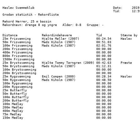
Haslev Svømmeklub                                          Dato:     2019-
                                                           Tid:      12:59
Grodan statistik - Rekordliste

Rekord Herrer, 25 m bassin

Rekordnavn: drenge 8 og yngre   Alder: 0-8   Gruppe: -

Distance             Rekordindehavere             Tid          Stævne by  
25m Frisvømning      Hjalte Møller (2007)         00:24.54     Haslev     
50m Frisvømning      Mads Kiholm (1987)           00:51.03                
100m Frisvømning     Mads Kiholm (1987)           02:01.76                
200m Frisvømning                                  00:00.00                
400m Frisvømning                                  00:00.00                
800m Frisvømning                                  00:00.00                
1500m Frisvømning                                 00:00.00                
25m Brystsvømning    Hjalte Tommy Tørngren (2009) 00:42.63     Præstø     
50m Brystsvømning    Mads Kiholm (1987)           01:12.31                
100m Brystsvømning                                00:00.00                
200m Brystsvømning                                00:00.00                
25m Rygsvømning      Emil Compen (2000)           00:28.34     Haslev     
50m Rygsvømning      Mads Kiholm (1987)           00:48.50                
100m Rygsvømning                                  00:00.00                
200m Rygsvømning                                  00:00.00                
25m Butterfly                                     00:00.00                
50m Butterfly                                     00:00.00                
100m Butterfly                                    00:00.00                
200m Butterfly                                    00:00.00                
100m Medley                                       00:00.00                
200m Medley                                       00:00.00                
400m Medley                                       00:00.00                
75m Medley                                        00:00.00                
150m Medley                                       00:00.00                