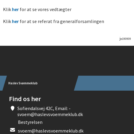
Klik
her
for at se vores vedtægter
Klik
her
for at se referat fra generalforsamlingen
j
e190909
Instagram
Haslev Svømmeklub
Find os her
Sofiendalsvej 42C, Email: -
svoem@haslevsvoemmeklub.dk
Bestyrelsen
svoem@haslevsvoemmeklub.dk