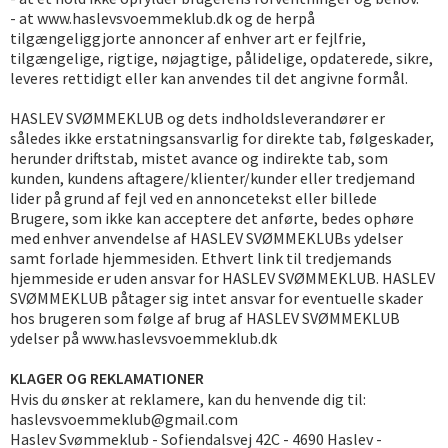
- at
www.haslevsvoemmeklub.dk
og de herpå
tilgængeliggjorte annoncer af enhver art er fejlfrie,
tilgængelige, rigtige, nøjagtige, pålidelige, opdaterede, sikre,
leveres rettidigt eller kan anvendes til det angivne formål.
HASLEV SVØMMEKLUB og dets indholdsleverandører er
således ikke erstatningsansvarlig for direkte tab, følgeskader,
herunder driftstab, mistet avance og indirekte tab, som
kunden, kundens aftagere/klienter/kunder eller tredjemand
lider på grund af fejl ved en annoncetekst eller billede
Brugere, som ikke kan acceptere det anførte, bedes ophøre
med enhver anvendelse af HASLEV SVØMMEKLUBs ydelser
samt forlade hjemmesiden. Ethvert link til tredjemands
hjemmeside er uden ansvar for HASLEV SVØMMEKLUB. HASLEV
SVØMMEKLUB påtager sig intet ansvar for eventuelle skader
hos brugeren som følge af brug af HASLEV SVØMMEKLUB
ydelser på www.haslevsvoemmeklub.dk
KLAGER OG REKLAMATIONER
Hvis du ønsker at reklamere, kan du henvende dig til:
haslevsvoemmeklub@gmail.com
Haslev Svømmeklub - Sofiendalsvej 42C - 4690 Haslev -