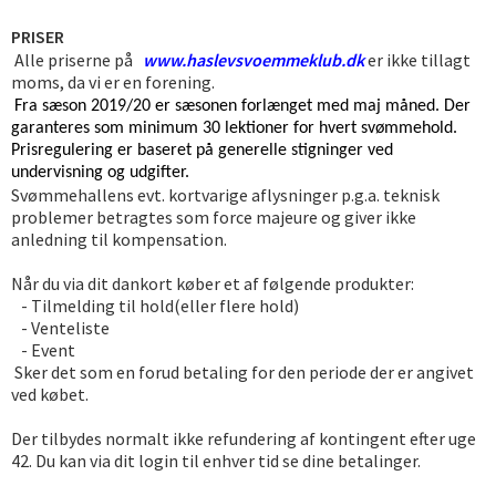
PRISER
Alle priserne på
www.haslevsvoemmeklub.dk
er ikke tillagt
moms, da vi er en forening.
Fra
sæson 2019/20 er sæsonen forlænget med maj måned. Der
garanteres som minimum 30 lektioner for hvert svømmehold.
Prisregulering er baseret på generelle stigninger ved
undervisning og udgifter.
Svømmehallens evt. kortvarige aflysninger p.g.a. teknisk
problemer betragtes som force majeure og giver ikke
anledning til kompensation.
Når du via dit dankort køber et af følgende produkter:
- Tilmelding til hold(eller flere hold)
- Venteliste
- Event
Sker det som en forud betaling for den periode der er angivet
ved købet.
Der tilbydes normalt ikke refundering af kontingent efter uge
42. Du kan via dit login til enhver tid se dine betalinger.