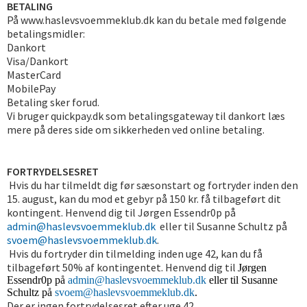
BETALING
På www.haslevsvoemmeklub.dk kan du betale med følgende
betalingsmidler:
Dankort
Visa/Dankort
MasterCard
MobilePay
Betaling sker forud.
Vi bruger quickpay.dk som betalingsgateway til dankort læs
mere på deres side om sikkerheden ved online betaling.
FORTRYDELSESRET
Hvis du har tilmeldt dig før sæsonstart og fortryder inden den
15. august, kan du mod et gebyr på 150 kr. få tilbageført dit
kontingent. Henvend dig til Jørgen Essendr0p på
admin@haslevsvoemmeklub.dk
eller til Susanne Schultz på
svoem@haslevsvoemmeklub.dk
.
Hvis du fortryder din tilmelding inden uge 42, kan du få
tilbageført 50% af kontingentet. Henvend dig til
Jørgen
Essendr0p på
admin@haslevsvoemmeklub.dk
eller til Susanne
Schultz på
svoem@haslevsvoemmeklub.dk
.
Der er ingen fortrydelsesret efter uge 42.