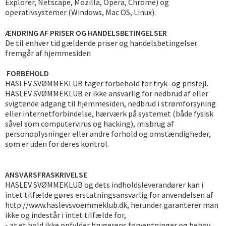
Explorer, Netscape, Mozilla, Opera, Chrome) og
operativsystemer (Windows, Mac OS, Linux).
ÆNDRING AF PRISER OG HANDELSBETINGELSER
De til enhver tid gældende priser og handelsbetingelser
fremgår af hjemmesiden
FORBEHOLD
HASLEV SVØMMEKLUB tager forbehold for tryk- og prisfejl.
HASLEV SVØMMEKLUB er ikke ansvarlig for nedbrud af eller
svigtende adgang til hjemmesiden, nedbrud i strømforsyning
eller internetforbindelse, hærværk på systemet (både fysisk
såvel som computervirus og hacking), misbrug af
personoplysninger eller andre forhold og omstændigheder,
som er uden for deres kontrol.
ANSVARSFRASKRIVELSE
HASLEV SVØMMEKLUB og dets indholdsleverandører kan i
intet tilfælde gøres erstatningsansvarlig for anvendelsen af
http://www.haslevsvoemmeklub.dk, herunder garanterer man
ikke og indestår i intet tilfælde for,
- at et hold ikke opfylder brugerens forventninger og behov.