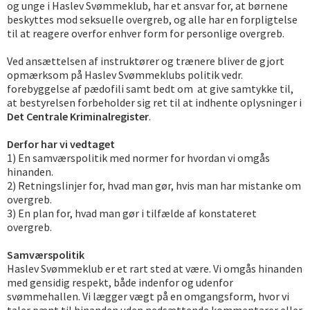
og unge i Haslev Svømmeklub, har et ansvar for, at børnene
beskyttes mod seksuelle overgreb, og alle har en forpligtelse
til at reagere overfor enhver form for personlige overgreb.
Ved ansættelsen af instruktører og trænere bliver de gjort
opmærksom på Haslev Svømmeklubs politik vedr.
forebyggelse af pædofili samt bedt om at give samtykke til,
at bestyrelsen forbeholder sig ret til at indhente oplysninger i
Det Centrale Kriminalregister
.
Derfor har vi vedtaget
1) En samværspolitik med normer for hvordan vi omgås
hinanden.
2) Retningslinjer for, hvad man gør, hvis man har mistanke om
overgreb.
3) En plan for, hvad man gør i tilfælde af konstateret
overgreb.
Samværspolitik
Haslev Svømmeklub er et rart sted at være. Vi omgås hinanden
med gensidig respekt, både indenfor og udenfor
svømmehallen. Vi lægger vægt på en omgangsform, hvor vi