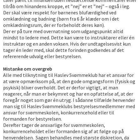
taler pænt til hinanden uden nedsættende kommentarer eller
tilråb om hinandens kroppe, et ”nej” er et ”nej” – også i leg.
Der skal være respekt for børnenes blufærdighed ved
omklædning og badning (børn fra 6 år klæder om i det
omklædningsrum, der er forbeholdt deres køn).
Der er på ture med overnatning som udgangspunkt altid
mindst to ledere med. Dette kan være to instruktører eller én
instruktør og en anden voksen. Hvis der undtagelsesvist kun
tager én leder med, skal dette forinden godkendes af det
refererende udvalg eller bestyrelsen.
Mistanke om overgreb
Alle med tilknytning til Haslev Svømmeklub har et ansvar for
at være opmærksom på, at den gode omgangsform (fysisk og
psykisk) bliver overholdt. Det er derfor vigtigt, at man
reagerer, når man er bekymret og har en opfattelse af, at der
foregår noget som gør én utryg. I sådanne tilfælde henvender
man sig til Haslev Svømmeklubs bestyrelsesmedlemmer med
ansvar for svømmeskolen, konkurrencehold eller til
formanden for bestyrelsen.
Derefter tager de ansvarlige for svømmeskolen,
konkurrenceholdet eller formanden sig af at følge op på
henvendelsen. Sagen behandles med største diskretion, da