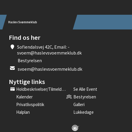
Haslev Svømmeklub
Find os her
Sofiendalsvej 42C, Email: -
svoem@haslevsvoemmeklub.dk
Bestyrelsen
svoem@haslevsvoemmeklub.dk
Nyttige links
Holdbeskrivelser/tilmelding
Se Alle Event
Kalender
Bestyrelsen
Privatlivspolitik
Galleri
Halplan
Lukkedage