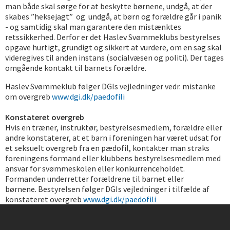
man både skal sørge for at beskytte børnene, undgå, at der
skabes ”heksejagt” og undgå, at børn og forældre går i panik
- og samtidig skal man garantere den mistænktes
retssikkerhed. Derfor er det Haslev Svømmeklubs bestyrelses
opgave hurtigt, grundigt og sikkert at vurdere, om en sag skal
videregives til anden instans (socialvæsen og politi). Der tages
omgående kontakt til barnets forældre.
Haslev Svømmeklub følger DGIs vejledninger vedr. mistanke
om overgreb
www.dgi.dk/paedofili
Konstateret overgreb
Hvis en træner, instruktør, bestyrelsesmedlem, forældre eller
andre konstaterer, at et barn i foreningen har været udsat for
et seksuelt overgreb fra en pædofil, kontakter man straks
foreningens formand eller klubbens bestyrelsesmedlem med
ansvar for svømmeskolen eller konkurrenceholdet.
Formanden underretter forældrene til barnet eller
børnene. Bestyrelsen følger DGIs vejledninger i tilfælde af
konstateret overgreb
www.dgi.dk/paedofili
Instagram