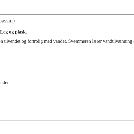
 bassin)
Leg og plask.
 tilvendet og fortrolig med vandet. Svømmeren lærer vandtilvænnin
unden