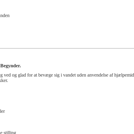
unden
r
Begynder.
 ved og glad for at bevæge sig i vandet uden anvendelse af hjælpemid
ker.
ler
 stilling