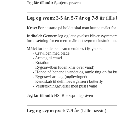
Jeg får tilbudt:
Søstjerneprøven
Leg og svøm:
3-5 år, 5-7 år og 7-9 år
(lille
Krav:
For at starte på holdet skal man kunne målet for
Indhold:
Gennem leg og lette øvelser bliver
svømmeren
forudsætning for en mere målrettet svømmeinstruktion.
Målet
for holdet kan sammenfattes i følgende
:
- Crawlben med plade
- Armtag til crawl
- Rotation
- Rygcrawlben
(uden knæ over vand)
- Hoppe på benene i vandet og samle ting op fra b
- Rygcrawl armtag (møllevinger)
- Kendskab til delfinbevægelsen i butterfly
- Vejrtrækningsøvelser med pust i vand
Jeg får tilbudt:
HS: Blæksprutteprøven
Leg og svøm øvet:
7-9 år
(Lille bassin)