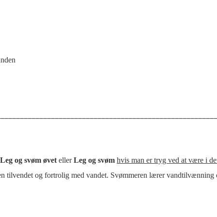
unden
_______________________________________________________
Leg og svøm øvet
eller
Leg og svøm
hvis man er tryg ved at være i de
n tilvendet og fortrolig med vandet.
Svømmeren lærer vandtilvænning