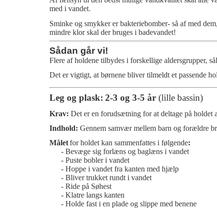
med i vandet.
Sminke og smykker er bakteriebomber- så af med dem, og
mindre klor skal der bruges i badevandet!
Sådan går vi!
Flere af holdene tilbydes i forskellige aldersgrupper, 
Det er vigtigt, at børnene bliver tilmeldt et passende h
Leg og plask:
2-3 og 3-5 år
(lille bassin)
Krav:
Det er en forudsætning for at deltage på holdet 
Indhold:
Gennem samvær mellem barn og forældre bruge
Målet
for holdet kan sammenfattes i følgende
:
-
Bevæge sig forlæns og baglæns i vandet
- Puste bobler i vandet
- Hoppe i vandet fra kanten med hjælp
- Bliver trukket rundt i vandet
- Ride på Søhest
- Klatre langs kanten
- Holde fast i en plade og slippe med benene