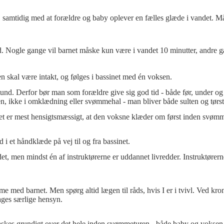
g, samtidig med at forældre og baby oplever en fælles glæde i vandet. M
 Nogle gange vil barnet måske kun være i vandet 10 minutter, andre gang
n skal være intakt, og følges i bassinet med én voksen.
. Derfor bør man som forældre give sig god tid - både før, under og 
en, ikke i omklædning eller svømmehal - man bliver både sulten og tørstig
 er mest hensigtsmæssigt, at den voksne klæder om først inden svømmet
 i et håndklæde på vej til og fra bassinet.
ndet, men mindst én af instruktørerne er uddannet livredder. Instruktøre
mme med barnet. Men spørg altid lægen til råds, hvis I er i tvivl. Ved k
tages særlige hensyn.
vaskes grundigt over det hele inden svømmeturen - både baby og voksen 