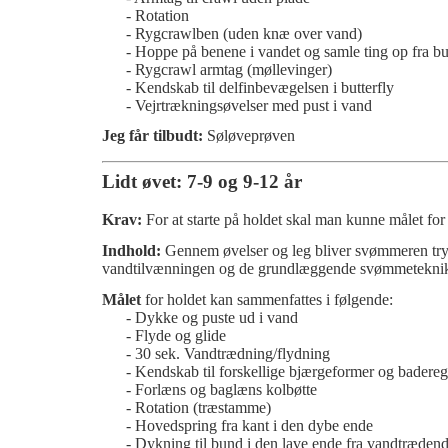
- Rotation
- Rygcrawlben
(uden knæ over vand)
- Hoppe på benene i vandet og samle ting op fra b
- Rygcrawl armtag (møllevinger)
- Kendskab til delfinbevægelsen i butterfly
- Vejrtrækningsøvelser med pust i vand
Jeg får tilbudt:
Søløveprøven
Lidt øvet: 7-9 og 9-12 år
Krav:
For at starte på holdet skal man kunne målet fo
Indhold:
Gennem øvelser og leg bliver svømmeren tryg
vandtilvænningen og de grundlæggende svømmeteknik
Målet
for holdet kan sammenfattes i følgende:
- Dykke
og puste ud i vand
- Flyde og glide
- 30 sek. Vandtrædning/flydning
- Kendskab til forskellige bjærgeformer og badereg
- Forlæns og baglæns kolbøtte
- Rotation (træstamme)
- Hovedspring fra kant i den dybe ende
- Dykning til bund i den lave ende fra vandtrædende