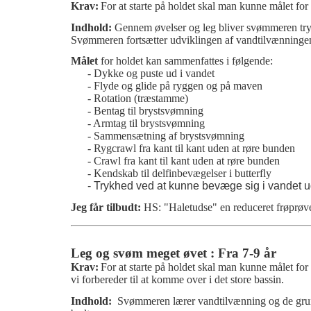
Krav:
For at starte på holdet skal man kunne målet for
Indhold:
Gennem øvelser og leg bliver svømmeren tryg 
Svømmeren fortsætter udviklingen af vandtilvænning
Målet
for holdet kan sammenfattes i følgende:
- Dykke og puste ud i vandet
- Flyde og glide på ryggen og på maven
- Rotation (træstamme)
- Bentag til brystsvømning
- Armtag til brystsvømning
- Sammensætning af brystsvømning
- Rygcrawl fra kant til kant uden at røre bunden
- Crawl fra kant til kant uden at røre bunden
- Kendskab til delfinbevægelser i butterfly
- Trykhed ved at kunne bevæge sig i vandet ude
Jeg får tilbudt:
HS: "Haletudse" en reduceret frøprøv
Leg og svøm meget øvet : Fra 7-9 år
Krav:
For at starte på holdet skal man kunne målet for
vi forbereder til at komme over i det store bassin.
Indhold:
Svømmeren lærer vandtilvænning og de grun