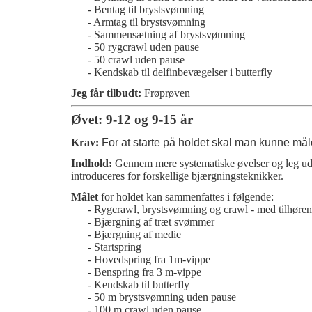
- Bentag til brystsvømning
- Armtag til brystsvømning
- Sammensætning af brystsvømning
- 50 rygcrawl uden pause
- 50 crawl uden pause
- Kendskab til delfinbevægelser i butterfly
Jeg får tilbudt:
Frøprøven
Øvet: 9-12 og 9-15 år
Krav:
For at starte på holdet skal man kunne mål
Indhold:
Gennem mere systematiske øvelser og leg udv
introduceres for forskellige bjærgningsteknikker.
Målet
for holdet kan sammenfattes i følgende:
- Rygcrawl, brystsvømning og crawl - med tilhøren
- Bjærgning af træt svømmer
- Bjærgning af medie
- Startspring
- Hovedspring fra 1m-vippe
- Benspring fra 3 m-vippe
- Kendskab til butterfly
- 50 m brystsvømning uden pause
- 100 m crawl uden pause