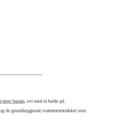
__________________
t store bassin
, evt med et bælte på.
 og de grundlæggende svømmeteknikker som