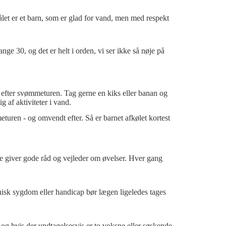
ålet er et barn, som er glad for vand, men med respekt
e 30, og det er helt i orden, vi ser ikke så nøje på
efter svømmeturen. Tag gerne en kiks eller banan og
 af aktiviteter i vand.
uren - og omvendt efter. Så er barnet afkølet kortest
rne giver gode råd og vejleder om øvelser. Hver gang
ronisk sygdom eller handicap bør lægen ligeledes tages
og hvis der undtagelsesvis er to voksne eller søskende