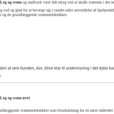
Leg og svøm
og stadivæk være lidt utryg ved at skulle svømme i det st
ved og glad for at bevæge sig i vandet uden anvendelse af hjælpemidler
en og de grundlæggende svømmeteknikker.
n at røre bunden, dvs. blive klar til undervisning i det dybe ba
e
Leg og svøm øvet
dlæggende svømmeteknikker som forudsætning for en mere målrettet s