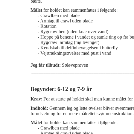
bælte.
Målet
for holdet kan sammenfattes i følgende:
- Crawlben med plade
- Armtag til crawl uden plade
- Rotation
- Rygcrawlben
(uden knæ over vand)
- Hoppe på benene i vandet og samle ting op fra b
- Rygcrawl armtag (møllevinger)
- Kendskab til delfinbevægelsen i butterfly
- Vejrtrækningsøvelser med pust i vand
Jeg får tilbudt:
Søløveprøven
___________________________________________
Begynder: 6-12 og 7-9 år
Krav:
For at starte på holdet skal man kunne målet for
Indhold:
Gennem leg og lette øvelser bliver svømmere
forudsætning for en mere målrettet svømmeinstruktion.
Målet
for holdet kan sammenfattes i følgende:
- Crawlben med plade
- Armtag til crawl uden plade