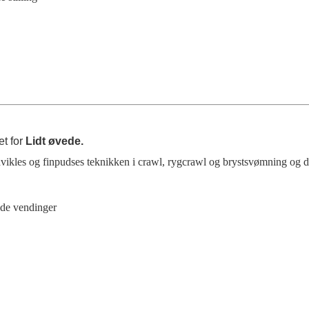
et for
Lidt øvede.
ikles og finpudses teknikken i crawl, rygcrawl og brystsvømning og de
de vendinger