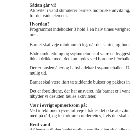
Sådan går vi!
Aktivitet i vand stimulerer barnets motoriske udviklin
for det våde element.
Hvordan?
Programmet indeholder 3 hold á en halv times varighed.
uret.
Barnet skal veje minimum 5 kg, når det starter, og hude
Både omklædning og svømmetur skal være en hyggestund
lidt at drikke med, det kan nydes ved bordene i forhall
Der er puslemåtter og babybadekar i svømmehallen. Det
mulig tid.
Barnet skal være iført tætsiddende bukser og pakkes ind
Det er forældrene, der har ansvaret, når barnet er i va
tilbyder vi desuden fælles aktiviteter.
Vær i øvrigt opmærksom på:
Ved infektioner i øvre luftveje tilrådes det ikke at svø
med på råd, og instruktøren underrettes, hvis der skal 
Rent vand
Af hensyn til den bedst mulige vandkvalitet skal alle 