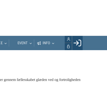
CE
EVENT
INFO
Facebook login
Husk mig
Glemt password
Opret profil
er gennem fællesskabet glæden ved og fortroligheden
LOG IND